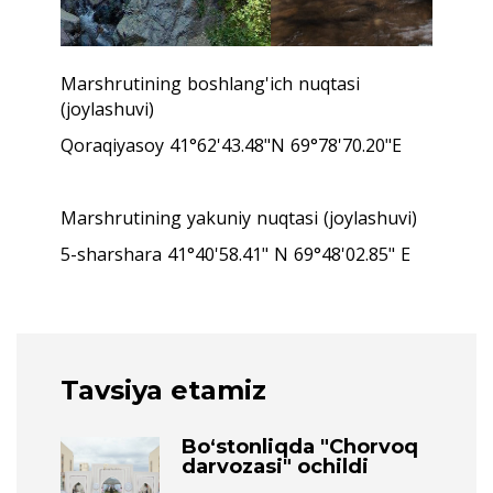
Marshrutining boshlang'ich nuqtasi
(joylashuvi)
Qoraqiyasoy 41°62'43.48"N 69°78'70.20"E
Marshrutining yakuniy nuqtasi (joylashuvi)
5-sharshara 41°40'58.41" N 69°48'02.85" E
Tavsiya etamiz
Bo‘stonliqda "Chorvoq
darvozasi" ochildi