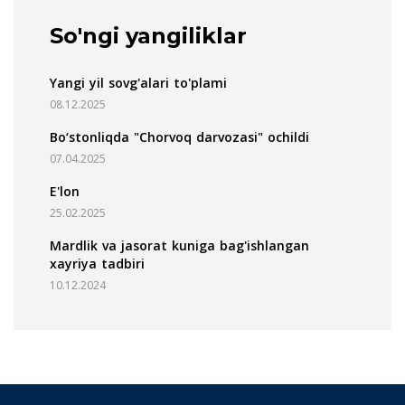
So'ngi yangiliklar
Yangi yil sovg'alari to'plami
08.12.2025
Bo‘stonliqda "Chorvoq darvozasi" ochildi
07.04.2025
E'lon
25.02.2025
Mardlik va jasorat kuniga bag'ishlangan
xayriya tadbiri
10.12.2024