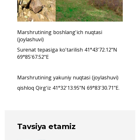
Marshrutining boshlang'ich nuqtasi
(joylashuvi)
Surenat tepasiga ko'tarilish 41°43'72.12"N
69°85'67.52"E
Marshrutining yakuniy nuqtasi (joylashuvi)
qishloq Qirgʻiz 41°32'13.95"N 69°83'30.71"E.
Tavsiya etamiz