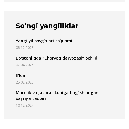
So'ngi yangiliklar
Yangi yil sovg'alari to'plami
08.12.2025
Bo‘stonliqda "Chorvoq darvozasi" ochildi
07.04.2025
E'lon
25.02.2025
Mardlik va jasorat kuniga bag'ishlangan
xayriya tadbiri
10.12.2024